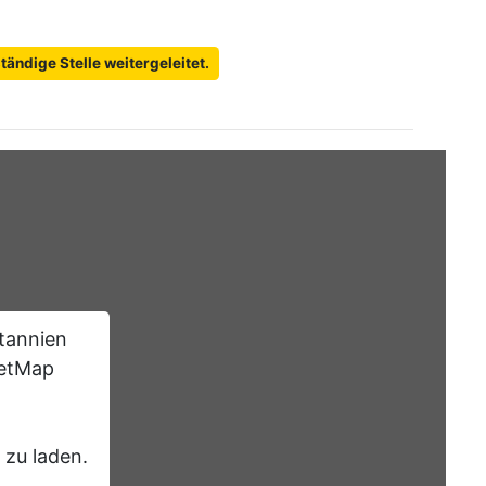
ändige Stelle weitergeleitet.
tannien
eetMap
 zu laden.