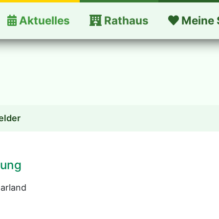
Aktuelles
Rathaus
Meine 
elder
fung
aarland