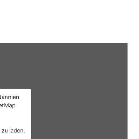
tannien
eetMap
 zu laden.