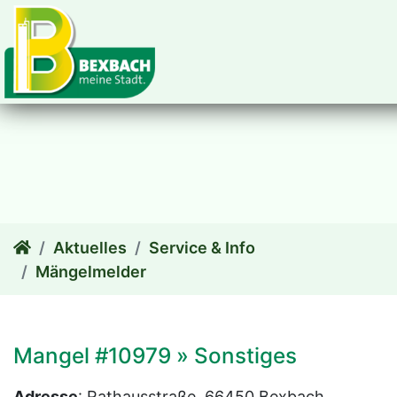
zum Inhalt
Aktuelles
Service & Info
Mängelmelder
Mangel #10979 » Sonstiges
Adresse
: Rathausstraße, 66450 Bexbach,