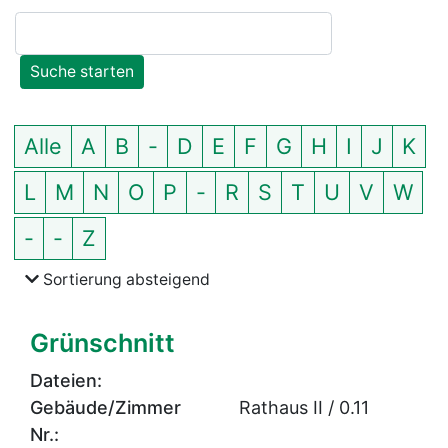
Einträge zeigen
Alle
A
B
-
D
E
F
G
H
I
J
K
L
M
N
O
P
-
R
S
T
U
V
W
-
-
Z
der Themen nach Anfangsbuchstabe
Sortierung
absteigend
Grünschnitt
Dateien:
Gebäude/Zimmer
Rathaus II / 0.11
Nr.: