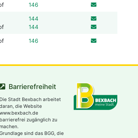
06826 529
of
146
06826 529
144
06826 529
of
144
06826 529
of
146
Barrierefreiheit
Die Stadt Bexbach arbeitet
daran, die Website
www.bexbach.de
barrierefrei zugänglich zu
machen.
Grundlage sind das BGG, die