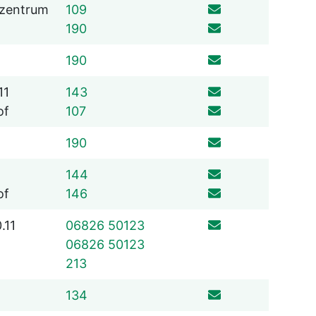
06826 529
ezentrum
109
06826 529
190
06826 529
190
06826 529
11
143
06826 529
of
107
06826 529
190
06826 529
144
06826 529
of
146
.11
06826 50123
06826 50123
06826 529
213
06826 529
134