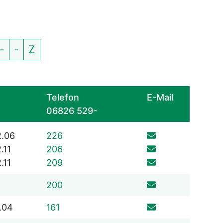
-
-
Z
Telefon
E-Mail
06826 529-
06826 529
2.06
226
06826 529
.11
206
06826 529
.11
209
06826 529
200
06826 529
3.04
161