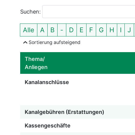
Suchen:
Einträge zeigen
Alle
A
B
-
D
E
F
G
H
I
J
der Themen nach Anfangsbuchstabe
Sortierung
aufsteigend
Thema/
Anliegen
Kanalanschlüsse
Kanalgebühren (Erstattungen)
Kassengeschäfte