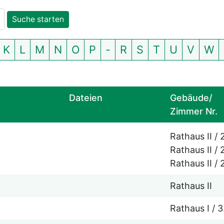
K
L
M
N
O
P
-
R
S
T
U
V
W
Dateien
Gebäude/
Zimmer Nr.
Rathaus II / 
Rathaus II / 2
Rathaus II / 2
Rathaus II
Rathaus I / 