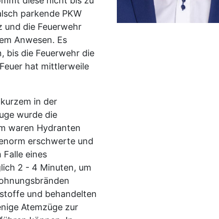
kommt diese nicht bis zu
 falsch parkende PKW
tz und die Feuerwehr
hrem Anwesen. Es
 bis die Feuerwehr die
Feuer hat mittlerweile
r kurzem in der
uge wurde die
dem waren Hydranten
 enorm erschwerte und
 Falle eines
lich 2 - 4 Minuten, um
 Wohnungsbränden
tstoffe und behandelten
enige Atemzüge zur