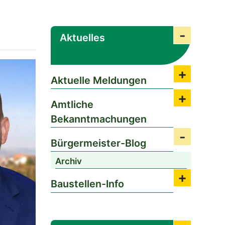
Aktuelles
Submenü
Aktuelle Meldungen
Submenü 
Amtliche
Submenü 
Bekanntmachungen
Bürgermeister-Blog
Submenü 
Archiv
Baustellen-Info
Submenü 