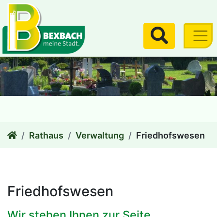
zum Inhalt
Suchen
Rathaus
Verwaltung
Friedhofswesen
Friedhofswesen
Wir stehen Ihnen zur Seite.