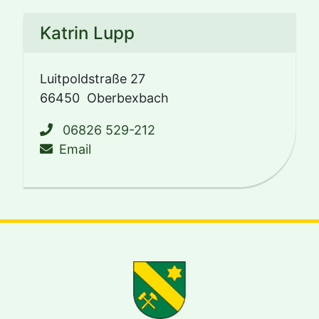
Katrin Lupp
Luitpoldstraße 27
66450
Oberbexbach
06826 529-212
schreiben an bauverwaltung@bexbac
Email