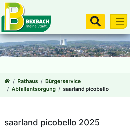
zum Inhalt
Suchen
Rathaus
Bürgerservice
Abfallentsorgung
saarland picobello
saarland picobello 2025