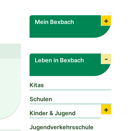
Mein Bexbach
Submenü
Leben in Bexbach
Submenü
Kitas
Schulen
mail.com
Kinder & Jugend
Submenü 
Jugendverkehrsschule