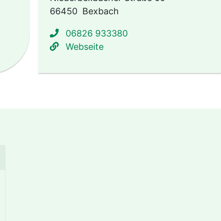
66450
Bexbach
06826 933380
suchen
www.awo-saarland.de/ bes
Webseite