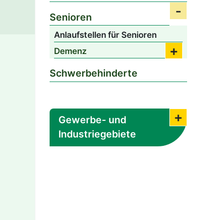
Senioren
Submenü 
Anlaufstellen für Senioren
Demenz
Submenü ö
Schwerbehinderte
bereiche-der-kreisverwaltung/geschaeftsbereich-3-a
Gewerbe- und
Submenü
Industriegebiete