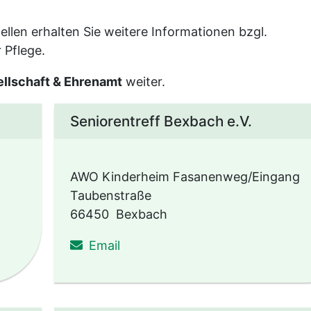
llen erhalten Sie weitere Informationen bzgl.
 Pflege.
ellschaft & Ehrenamt
weiter.
Seniorentreff Bexbach e.V.
AWO Kinderheim Fasanenweg/Eingang
Taubenstraße
66450
Bexbach
uchen
schreiben an Jasminaklein57@g
Email