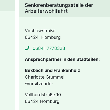
Seniorenberatungsstelle der
Arbeiterwohlfahrt
Virchowstraße
66424
Homburg
06841 7778328
.de/die-verwaltung/stabstellen-geschaefts-und-fach
Ansprechpartner in den Stadteilen:
Bexbach und Frankenholz
Charlotte Grummel
-Vorsitzende-
Vollhardstraße 10
66424 Homburg