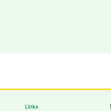
bexbach.de
Links