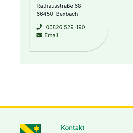
Rathausstraße 68
66450
Bexbach
06826 529-190
schreiben an buergerbuero@
Email
Kontakt