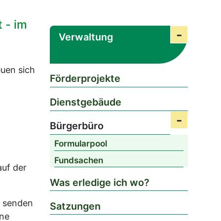
 - im
Verwaltung
Submenü
euen sich
Förderprojekte
Dienstgebäude
Bürgerbüro
Submenü 
Formularpool
Fundsachen
auf der
Was erledige ich wo?
, senden
Satzungen
rne