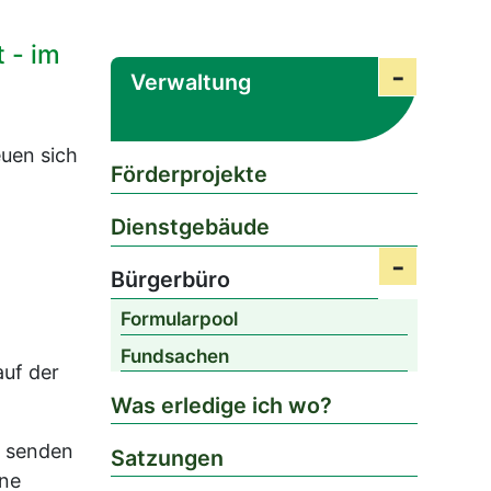
 - im
Verwaltung
Submenü
euen sich
Förderprojekte
Dienstgebäude
Bürgerbüro
Submenü 
Formularpool
Fundsachen
auf der
Was erledige ich wo?
, senden
Satzungen
rne