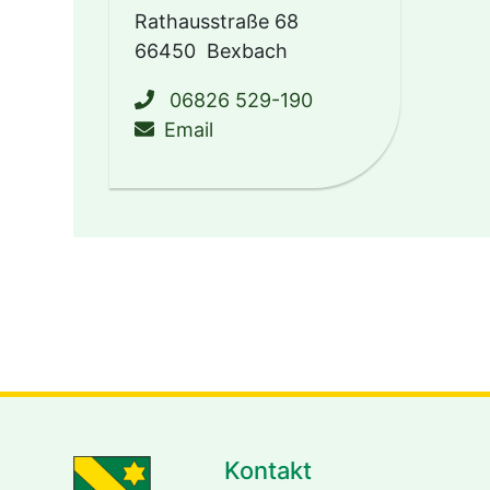
Rathausstraße 68
66450
Bexbach
06826 529-190
schreiben an buergerbuero@
Email
Kontakt