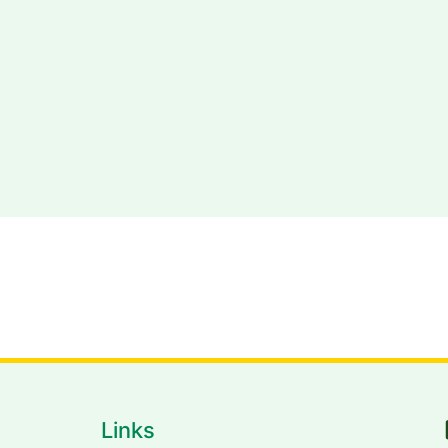
bexbach.de
Links