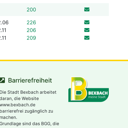
06826 529
200
06826 529
2.06
226
06826 529
.11
206
06826 529
.11
209
Barrierefreiheit
Die Stadt Bexbach arbeitet
daran, die Website
www.bexbach.de
barrierefrei zugänglich zu
machen.
Grundlage sind das BGG, die