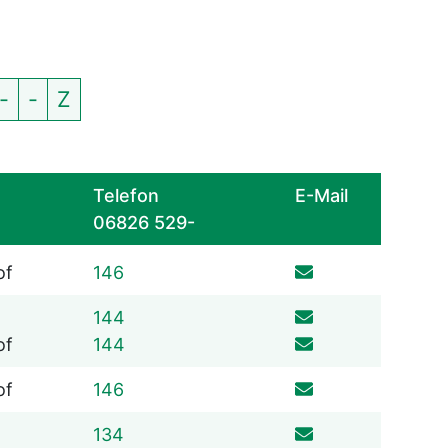
-
-
Z
Telefon
E-Mail
06826 529-
06826 529
of
146
06826 529
144
06826 529
of
144
06826 529
of
146
06826 529
134