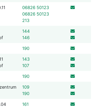
.11
06826 50123
06826 50123
06826 529
213
06826 529
144
06826 529
of
146
06826 529
190
06826 529
11
143
06826 529
of
107
06826 529
190
06826 529
ezentrum
109
06826 529
190
06826 529
3.04
161