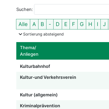
Suchen:
Einträge zeigen
Alle
A
B
-
D
E
F
G
H
I
J
der Themen nach Anfangsbuchstabe
Sortierung
absteigend
Thema/
Anliegen
Kulturbahnhof
Kultur-und Verkehrsverein
Kultur (allgemein)
Kriminalprävention