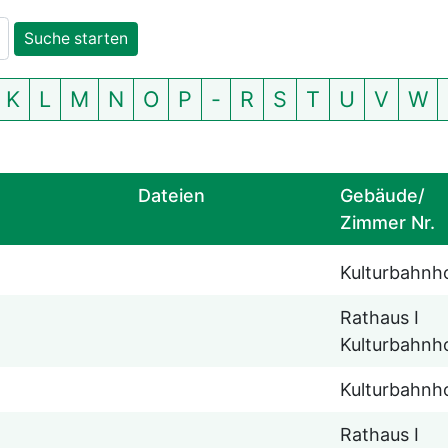
K
L
M
N
O
P
-
R
S
T
U
V
W
Dateien
Gebäude/
Zimmer Nr.
Kulturbahnh
Rathaus I
Kulturbahnh
Kulturbahnh
Rathaus I