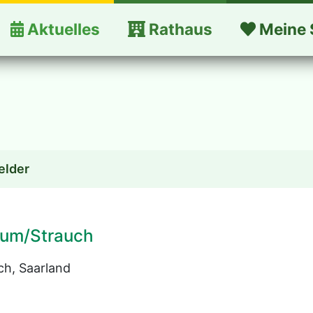
Aktuelles
Rathaus
Meine 
elder
aum/Strauch
h, Saarland