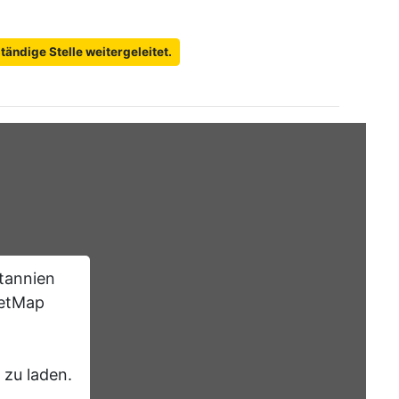
ändige Stelle weitergeleitet.
tannien
eetMap
 zu laden.